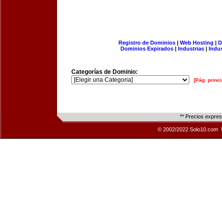
Registro de Dominios
|
Web Hosting
|
D
Dominios Expirados
|
Industrias
|
Indu
Categorías de Dominio:
[Pág. princi
** Precios expre
© 2002/2022 Solo10.com