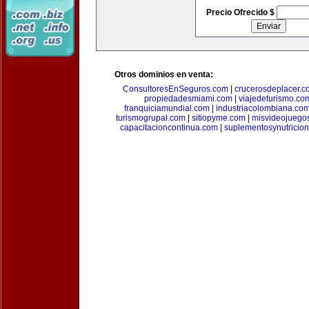
Precio Ofrecido $
Otros dominios en venta:
ConsultoresEnSeguros.com
|
crucerosdeplacer.c
propiedadesmiami.com
|
viajedeturismo.co
franquiciamundial.com
|
industriacolombiana.co
turismogrupal.com
|
sitiopyme.com
|
misvideojuego
capacitacioncontinua.com
|
suplementosynutricio