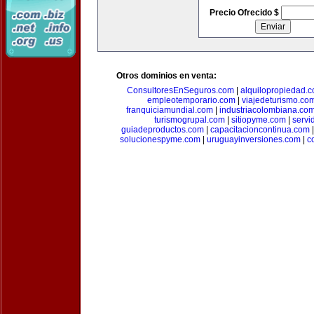
Precio Ofrecido $
Otros dominios en venta:
ConsultoresEnSeguros.com
|
alquilopropiedad.
empleotemporario.com
|
viajedeturismo.co
franquiciamundial.com
|
industriacolombiana.co
turismogrupal.com
|
sitiopyme.com
|
servi
guiadeproductos.com
|
capacitacioncontinua.com
solucionespyme.com
|
uruguayinversiones.com
|
c