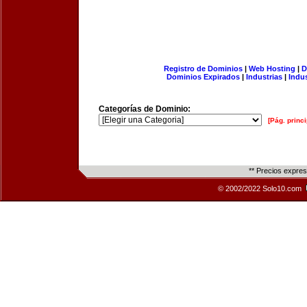
Registro de Dominios
|
Web Hosting
|
D
Dominios Expirados
|
Industrias
|
Indu
Categorías de Dominio:
[Pág. princi
** Precios expre
© 2002/2022 Solo10.com