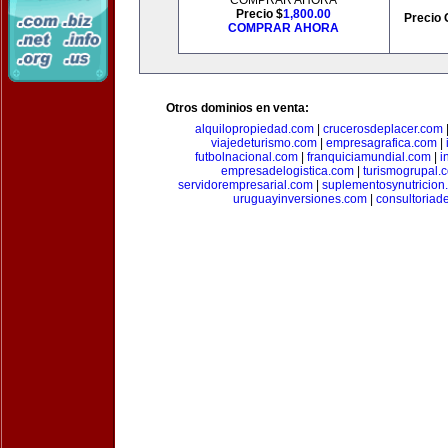
COMPRAR AHORA
Precio $
1,800.00
Precio 
COMPRAR AHORA
Otros dominios en venta:
alquilopropiedad.com
|
crucerosdeplacer.com
viajedeturismo.com
|
empresagrafica.com
|
futbolnacional.com
|
franquiciamundial.com
|
i
empresadelogistica.com
|
turismogrupal.
servidorempresarial.com
|
suplementosynutricion
uruguayinversiones.com
|
consultoriad