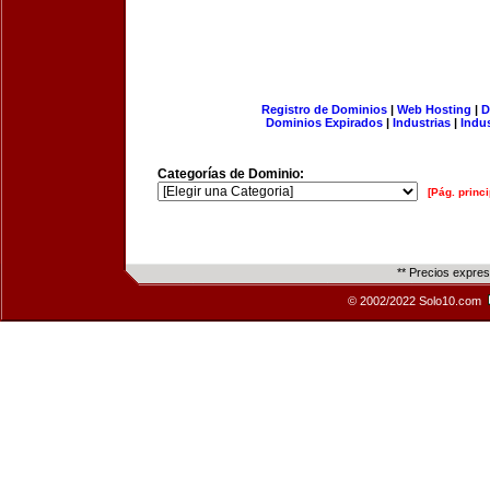
Registro de Dominios
|
Web Hosting
|
D
Dominios Expirados
|
Industrias
|
Indu
Categorías de Dominio:
[Pág. princi
** Precios expre
© 2002/2022 Solo10.com