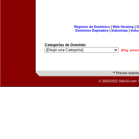
Registro de Dominios
|
Web Hosting
|
D
Dominios Expirados
|
Industrias
|
Indu
Categorías de Dominio:
[Pág. princi
** Precios expre
© 2002/2022 Solo10.com