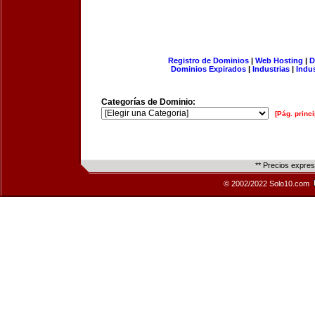
Registro de Dominios
|
Web Hosting
|
D
Dominios Expirados
|
Industrias
|
Indu
Categorías de Dominio:
[Pág. princi
** Precios expre
© 2002/2022 Solo10.com