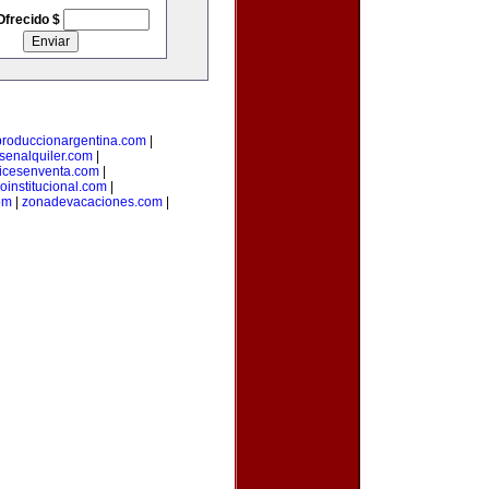
Ofrecido $
produccionargentina.com
|
senalquiler.com
|
icesenventa.com
|
loinstitucional.com
|
om
|
zonadevacaciones.com
|