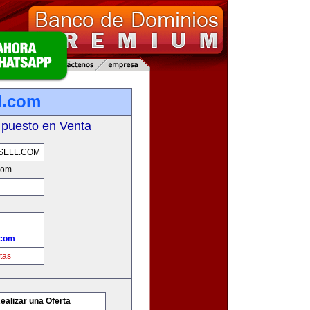
l.com
 puesto en Venta
SELL.COM
com
.com
tas
ealizar una Oferta