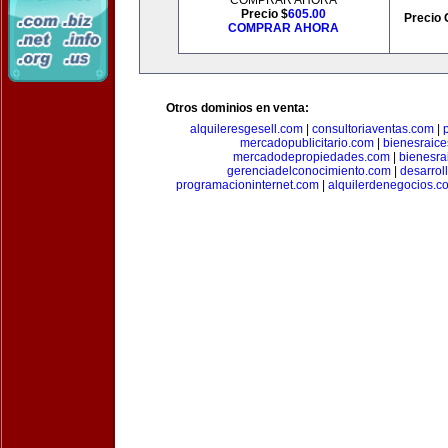
COMPRAR AHORA
Precio $
605.00
Precio 
COMPRAR AHORA
Otros dominios en venta:
alquileresgesell.com
|
consultoriaventas.com
|
mercadopublicitario.com
|
bienesraice
mercadodepropiedades.com
|
bienesra
gerenciadelconocimiento.com
|
desarrol
programacioninternet.com
|
alquilerdenegocios.c