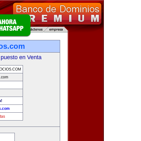
ios.com
 puesto en Venta
OCIOS.COM
s.com
a!
s.com
tas