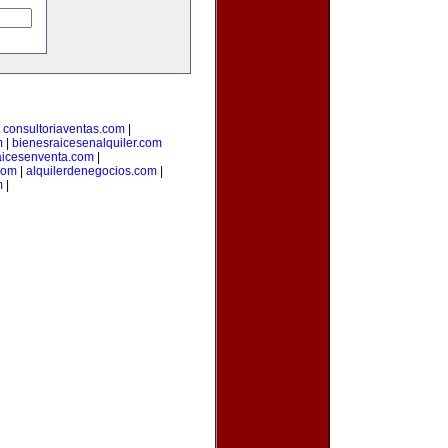
|
consultoriaventas.com
|
m
|
bienesraicesenalquiler.com
aicesenventa.com
|
com
|
alquilerdenegocios.com
|
m
|