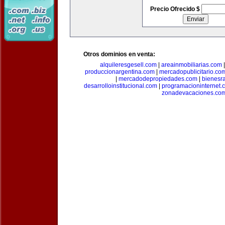
Precio Ofrecido $
Otros dominios en venta:
alquileresgesell.com
|
areainmobiliarias.com
produccionargentina.com
|
mercadopublicitario.co
|
mercadodepropiedades.com
|
bienesr
desarrolloinstitucional.com
|
programacioninternet.
zonadevacaciones.co