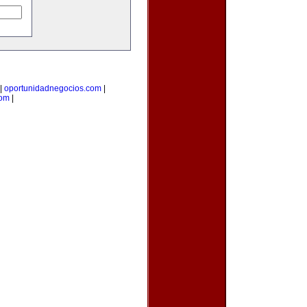
|
oportunidadnegocios.com
|
com
|