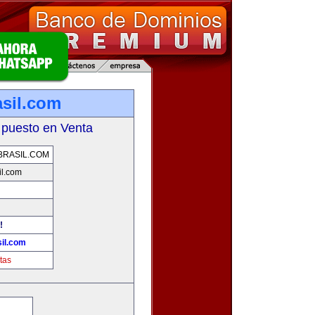
sil.com
 puesto en Venta
RASIL.COM
il.com
!
il.com
tas