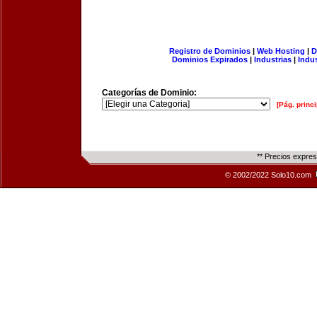
Registro de Dominios
|
Web Hosting
|
D
Dominios Expirados
|
Industrias
|
Indu
Categorías de Dominio:
[Pág. princi
** Precios expre
© 2002/2022 Solo10.com