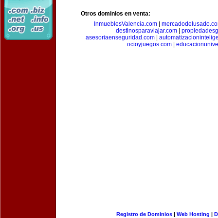
Otros dominios en venta:
InmueblesValencia.com
|
mercadodelusado.c
destinosparaviajar.com
|
propiedadesg
asesoriaenseguridad.com
|
automatizacionintelig
ocioyjuegos.com
|
educacionunive
Registro de Dominios
|
Web Hosting
|
D