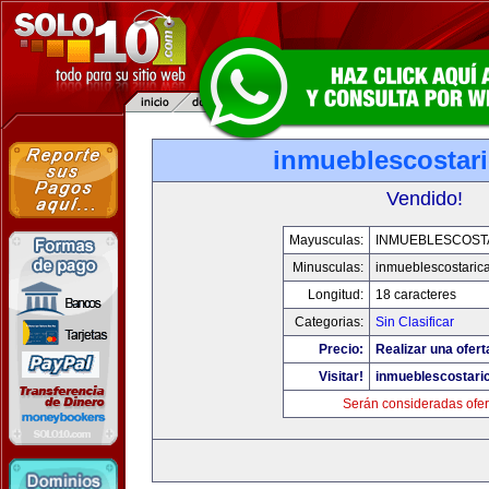
inmueblescostar
Vendido!
Mayusculas:
INMUEBLESCOST
Minusculas:
inmueblescostaric
Longitud:
18 caracteres
Categorias:
Sin Clasificar
Precio:
Realizar una ofert
Visitar!
inmueblescostari
Serán consideradas ofer