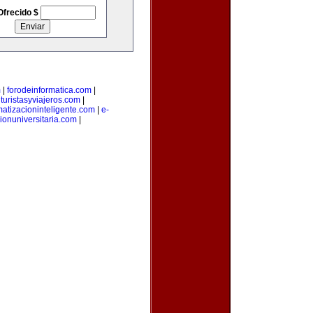
Ofrecido $
m
|
forodeinformatica.com
|
|
turistasyviajeros.com
|
atizacioninteligente.com
|
e-
ionuniversitaria.com
|