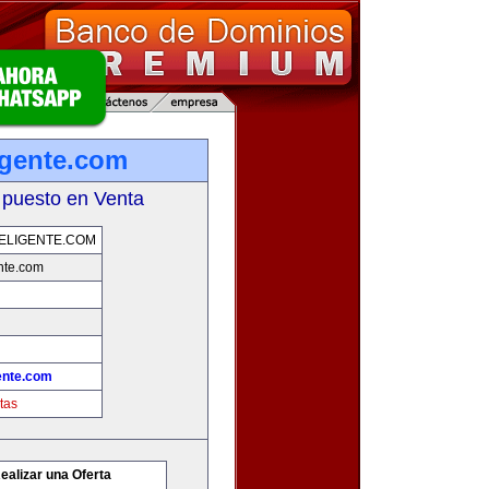
igente.com
 puesto en Venta
ELIGENTE.COM
nte.com
ente.com
tas
ealizar una Oferta