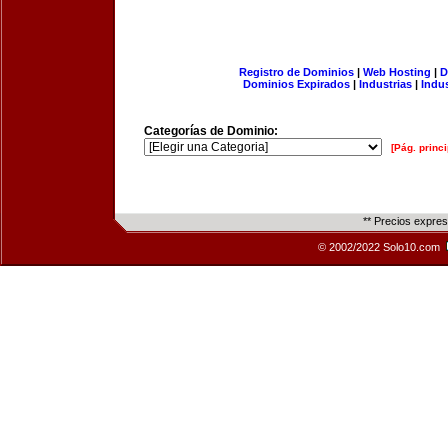
Registro de Dominios
|
Web Hosting
|
D
Dominios Expirados
|
Industrias
|
Indu
Categorías de Dominio:
[Pág. princi
** Precios expre
© 2002/2022 Solo10.com