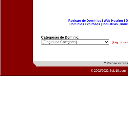
Registro de Dominios
|
Web Hosting
|
D
Dominios Expirados
|
Industrias
|
Indu
Categorías de Dominio:
[Pág. princi
** Precios expre
© 2002/2022 Solo10.com