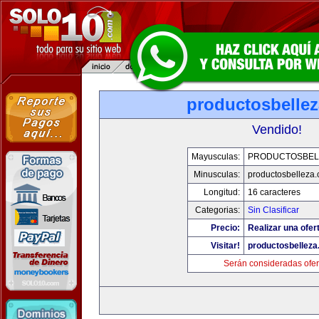
productosbelle
Vendido!
Mayusculas:
PRODUCTOSBEL
Minusculas:
productosbelleza
Longitud:
16 caracteres
Categorias:
Sin Clasificar
Precio:
Realizar una ofer
Visitar!
productosbellez
Serán consideradas ofer