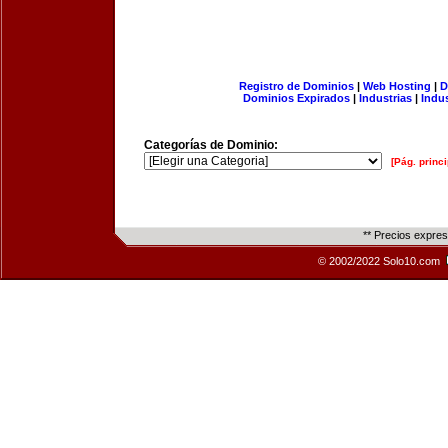
Registro de Dominios
|
Web Hosting
|
D
Dominios Expirados
|
Industrias
|
Indu
Categorías de Dominio:
[Pág. princi
** Precios expre
© 2002/2022 Solo10.com