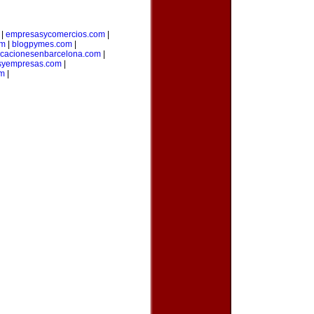
|
empresasycomercios.com
|
om
|
blogpymes.com
|
cacionesenbarcelona.com
|
syempresas.com
|
om
|