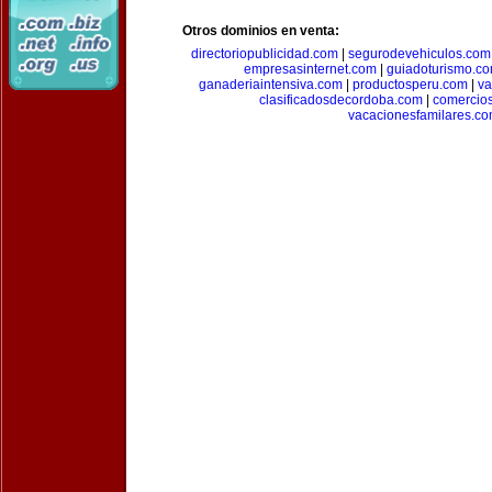
Otros dominios en venta:
directoriopublicidad.com
|
segurodevehiculos.com
empresasinternet.com
|
guiadoturismo.c
ganaderiaintensiva.com
|
productosperu.com
|
va
clasificadosdecordoba.com
|
comercio
vacacionesfamilares.c