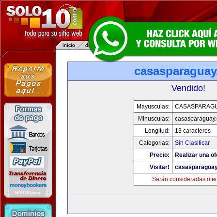
casasparagua
Vendido!
Mayusculas:
CASASPARAG
Minusculas:
casasparaguay
Longitud:
13 caracteres
Categorias:
Sin Clasificar
Precio:
Realizar una of
Visitar!
casasparagua
Serán consideradas ofer