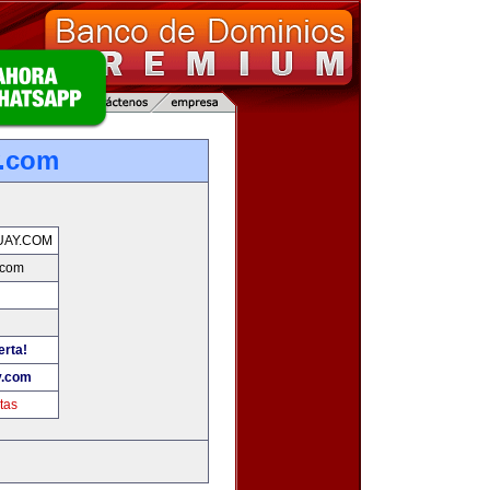
y.com
UAY.COM
.com
erta!
y.com
tas