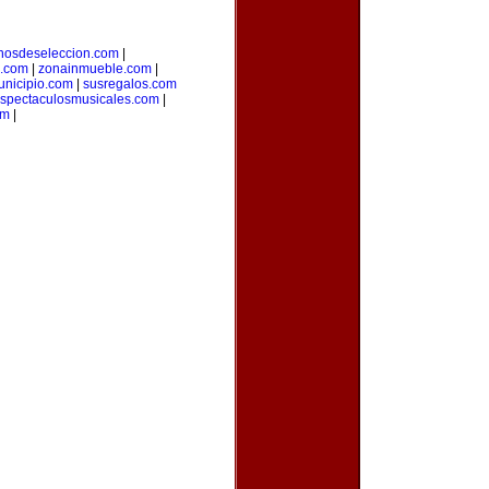
nosdeseleccion.com
|
a.com
|
zonainmueble.com
|
unicipio.com
|
susregalos.com
spectaculosmusicales.com
|
om
|