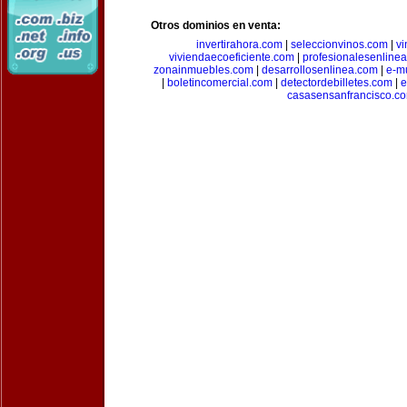
Otros dominios en venta:
invertirahora.com
|
seleccionvinos.com
|
vi
viviendaecoeficiente.com
|
profesionalesenline
zonainmuebles.com
|
desarrollosenlinea.com
|
e-m
|
boletincomercial.com
|
detectordebilletes.com
|
e
casasensanfrancisco.c