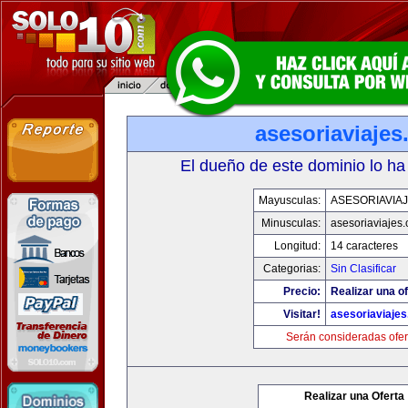
asesoriaviaje
El dueño de este dominio lo ha
Mayusculas:
ASESORIAVIA
Minusculas:
asesoriaviajes
Longitud:
14 caracteres
Categorias:
Sin Clasificar
Precio:
Realizar una of
Visitar!
asesoriaviaje
Serán consideradas ofer
Realizar una Oferta