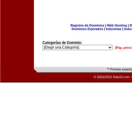
Registro de Dominios
|
Web Hosting
|
D
Dominios Expirados
|
Industrias
|
Indu
Categorías de Dominio:
[Pág. princi
** Precios expre
© 2002/2022 Solo10.com