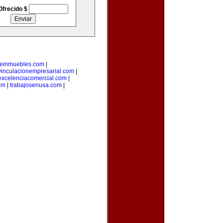
Ofrecido $
deinmuebles.com
|
vinculacionempresarial.com
|
excelenciacomercial.com
|
om
|
trabajosenusa.com
|