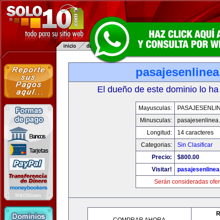
pasajesenline
El dueño de este dominio lo ha
Mayusculas:
PASAJESENLI
Minusculas:
pasajesenlinea
Longitud:
14 caracteres
Categorias:
Sin Clasificar
Precio:
$800.00
Visitar!
pasajesenline
Serán consideradas ofer
R