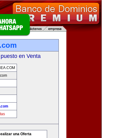
a.com
 puesto en Venta
NEA.COM
.com
a.com
tas
ealizar una Oferta