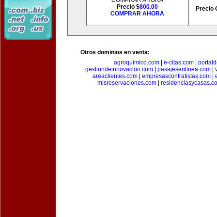
COMPRAR AHORA
Precio $
800.00
Precio 
COMPRAR AHORA
Otros dominios en venta:
agroquimico.com
|
e-citas.com
|
portal
gestiondeinnovacion.com
|
pasajesenlinea.com
|
areaclientes.com
|
empresascontratistas.com
|
misreservaciones.com
|
residenciasycasas.c