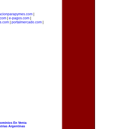
acionparapymes.com
|
.com
|
e-pagos.com
|
os.com
|
portalmercado.com
|
ominios En Venta
strias Argentinas