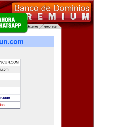
cun.com
ANCUN.COM
n.com
un.com
tas