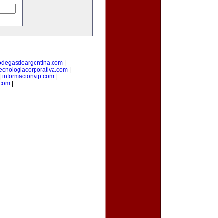
odegasdeargentina.com
|
tecnologiacorporativa.com
|
|
informacionvip.com
|
.com
|