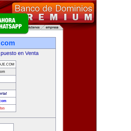
e.com
 puesto en Venta
AJE.COM
.com
erta!
.com
tas