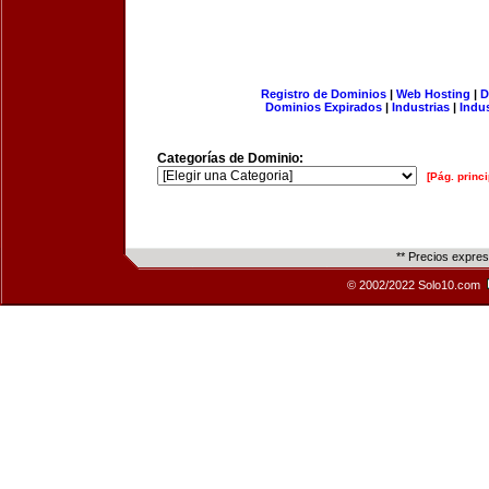
Registro de Dominios
|
Web Hosting
|
D
Dominios Expirados
|
Industrias
|
Indu
Categorías de Dominio:
[Pág. princi
** Precios expre
© 2002/2022 Solo10.com