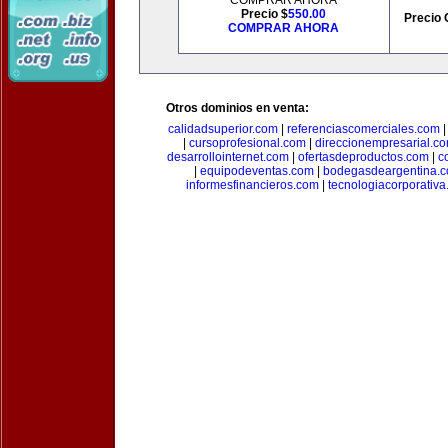
COMPRAR AHORA
Precio $
550.00
Precio 
COMPRAR AHORA
Otros dominios en venta:
calidadsuperior.com
|
referenciascomerciales.com
|
cursoprofesional.com
|
direccionempresarial.c
desarrollointernet.com
|
ofertasdeproductos.com
|
c
|
equipodeventas.com
|
bodegasdeargentina.
informesfinancieros.com
|
tecnologiacorporativ