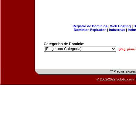
Registro de Dominios
|
Web Hosting
|
D
Dominios Expirados
|
Industrias
|
Indu
Categorías de Dominio:
[Pág. princi
** Precios expre
© 2002/2022 Solo10.com