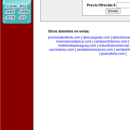
Precio Ofrecido $
Otros dominios en venta:
preciosdeoferta.com
|
descargavip.com
|
directorio
reservascostarica.com
|
camposchilenos.com
|
hotelesdeparaguay.com
|
industrialcomercial
uscompras.com
|
ventabienesraices.com
|
ventain
|
granoferta.com
|