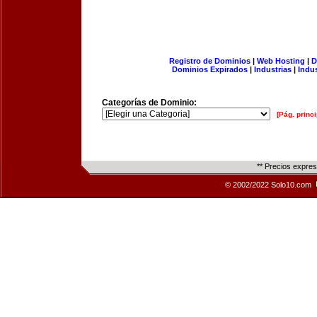
Registro de Dominios
|
Web Hosting
|
D
Dominios Expirados
|
Industrias
|
Indu
Categorías de Dominio:
[Pág. princi
** Precios expre
© 2002/2022 Solo10.com