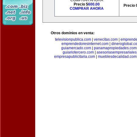
COMPRAR AHORA
Precio $
600.00
Precio 
COMPRAR AHORA
Otros dominios en venta:
televisionpublica.com
|
venecitas.com
|
emprende
emprendedoresinternet.com
|
dineroglobal.c
guiamercado.com
|
panamapropiedades.com
guiariotercero.com
|
asesoriasempresariale
empresapublicitaria.com
|
mueblesdecalidad.com