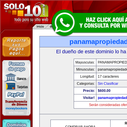
panamapropieda
El dueño de este dominio lo ha
Mayusculas:
PANAMAPROPIE
Minusculas:
panamapropiedad
Longitud:
17 caracteres
Categorias:
Sin Clasificar
Precio:
$600.00
Visitar!
panamapropieda
Serán consideradas ofer
R