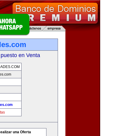
des.com
 puesto en Venta
DADES.COM
es.com
des.com
tas
ealizar una Oferta