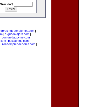
Ofrecido $
doresindependientes.com
|
om
|
e-guadalajara.com
|
|
comunidadpyme.com
|
s.com
|
buscainmo.com
|
|
zonaemprendedores.com
|