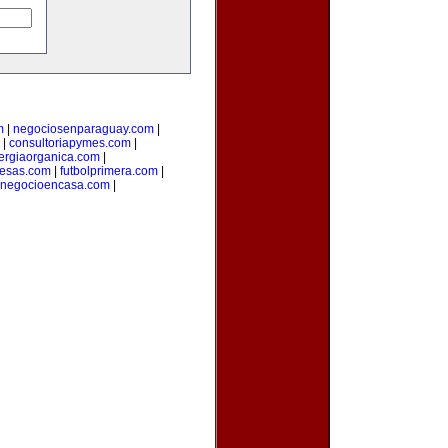
m
|
negociosenparaguay.com
|
|
consultoriapymes.com
|
ergiaorganica.com
|
esas.com
|
futbolprimera.com
|
unegocioencasa.com
|