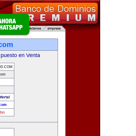
.com
 puesto en Venta
OS.COM
com
ferta!
.com
tas