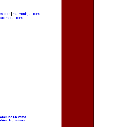
res.com
|
masventajas.com
|
escompras.com
|
ominios En Venta
strias Argentinas