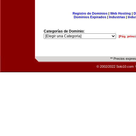
Registro de Dominios
|
Web Hosting
|
D
Dominios Expirados
|
Industrias
|
Indu
Categorías de Dominio:
[Pág. princi
** Precios expre
© 2002/2022 Solo10.com