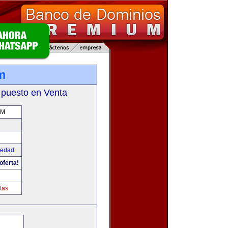
m
 puesto en Venta
OM
iedad
oferta!
tas