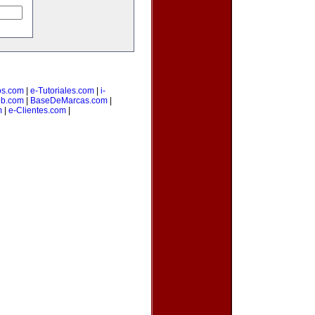
os.com
|
e-Tutoriales.com
|
i-
b.com
|
BaseDeMarcas.com
|
m
|
e-Clientes.com
|