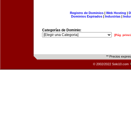
Registro de Dominios
|
Web Hosting
|
D
Dominios Expirados
|
Industrias
|
Indu
Categorías de Dominio:
[Pág. princi
** Precios expre
© 2002/2022 Solo10.com