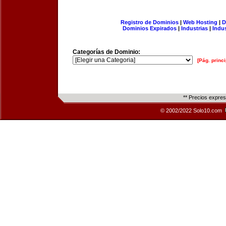
Registro de Dominios
|
Web Hosting
|
D
Dominios Expirados
|
Industrias
|
Indu
Categorías de Dominio:
[Pág. princi
** Precios expre
© 2002/2022 Solo10.com