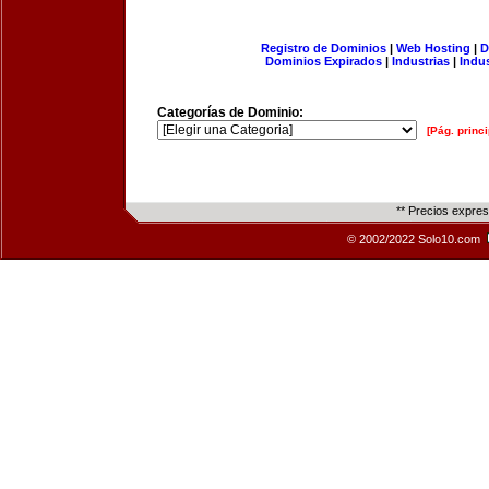
Registro de Dominios
|
Web Hosting
|
D
Dominios Expirados
|
Industrias
|
Indu
Categorías de Dominio:
[Pág. princi
** Precios expre
© 2002/2022 Solo10.com