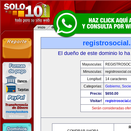
registrosocia
El dueño de este dominio lo ha
Mayusculas:
REGISTROSOC
Minusculas:
registrosocial.c
Longitud:
14 caracteres
Categorias:
Gobierno
,
Soci
Precio:
$650.00
Visitar!
registrosocial
Serán consideradas ofer
R