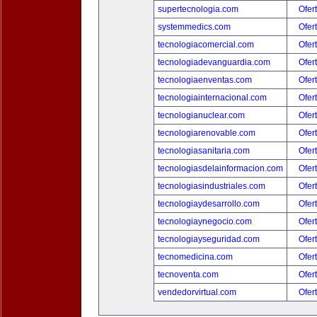
supertecnologia.com
Ofer
systemmedics.com
Ofer
tecnologiacomercial.com
Ofer
tecnologiadevanguardia.com
Ofer
tecnologiaenventas.com
Ofer
tecnologiainternacional.com
Ofer
tecnologianuclear.com
Ofer
tecnologiarenovable.com
Ofer
tecnologiasanitaria.com
Ofer
tecnologiasdelainformacion.com
Ofer
tecnologiasindustriales.com
Ofer
tecnologiaydesarrollo.com
Ofer
tecnologiaynegocio.com
Ofer
tecnologiayseguridad.com
Ofer
tecnomedicina.com
Ofer
tecnoventa.com
Ofer
vendedorvirtual.com
Ofer