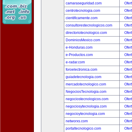
camaraseguridad.com
Ofer
centrotecnologia.com
Ofer
cientificamente.com
Ofer
consultorestecnologicos.com
Ofer
directoriotecnologico.com
Ofer
DominiosMexico.com
Ofer
e-Honduras.com
Ofer
e-Productos.com
Ofer
e-radar.com
Ofer
foroelectronica.com
Ofer
guiadetecnologia.com
Ofer
mercadotecnologico.com
Ofer
NegociosTecnologia.com
Ofer
negociostecnologicos.com
Ofer
negociosytecnologia.com
Ofer
negocioytecnologia.com
Ofer
networxs.com
Ofer
portaltecnologico.com
Ofer