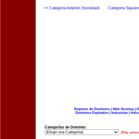
<< Categoria Anterior (Sociedad)
Categoria Siguien
Registro de Dominios
|
Web Hosting
|
D
Dominios Expirados
|
Industrias
|
Indu
Categorías de Dominio:
[Pág. princi